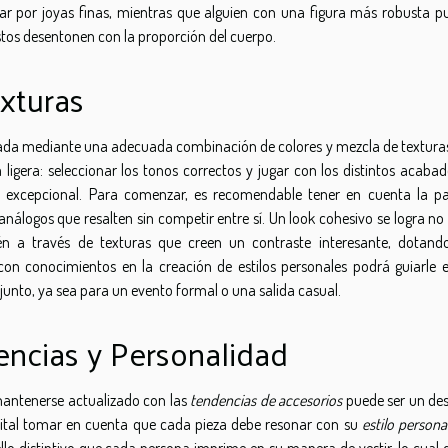
ar por joyas finas, mientras que alguien con una figura más robusta p
tos desentonen con la proporción del cuerpo.
xturas
zada mediante una adecuada combinación de colores y mezcla de texturas
igera: seleccionar los tonos correctos y jugar con los distintos acabad
a excepcional. Para comenzar, es recomendable tener en cuenta la pa
logos que resalten sin competir entre sí. Un look cohesivo se logra no 
n a través de texturas que creen un contraste interesante, dotand
con conocimientos en la creación de estilos personales podrá guiarle e
njunto, ya sea para un evento formal o una salida casual.
encias y Personalidad
mantenerse actualizado con las
tendencias de accesorios
puede ser un des
 vital tomar en cuenta que cada pieza debe resonar con su
estilo persona
 sello distintivo que cada persona imprime en su manera de vestir, lo cual