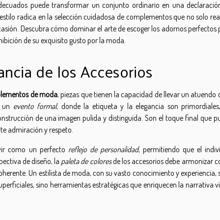
adecuados puede transformar un conjunto ordinario en una declaració
estilo radica en la selección cuidadosa de complementos que no solo rea
casión. Descubra cómo dominar el arte de escoger los adornos perfectos 
ibición de su exquisito gusto por la moda.
ncia de los Accesorios
lementos de moda
, piezas que tienen la capacidad de llevar un atuendo 
de un
evento formal
, donde la etiqueta y la elegancia son primordiales,
onstrucción de una imagen pulida y distinguida. Son el toque final que 
te admiración y respeto.
rvir como un perfecto
reflejo de personalidad
, permitiendo que el indiv
pectiva de diseño, la
paleta de colores
de los accesorios debe armonizar co
oherente. Un estilista de moda, con su vasto conocimiento y experiencia,
erficiales, sino herramientas estratégicas que enriquecen la narrativa v