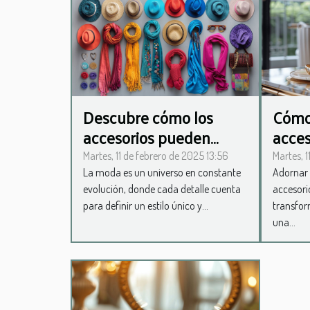
Descubre cómo los
Cómo 
accesorios pueden
acces
cambiar tu outfit
para 
Martes, 11 de febrero de 2025 13:56
Martes, 1
La moda es un universo en constante
Adornar 
evolución, donde cada detalle cuenta
accesor
para definir un estilo único y...
transfor
una...