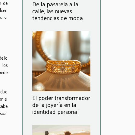
De la pasarela a la
n de
calle, las nuevas
lcen
tendencias de moda
para
de lo
 los
puede
iduo
El poder transformador
n el
de la joyería en la
 sabe
identidad personal
isual