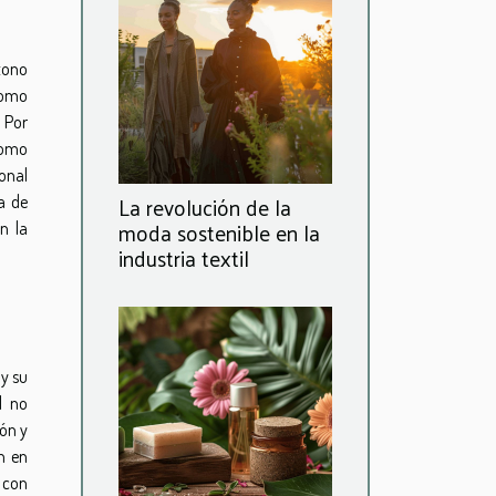
tono
como
 Por
 como
sonal
La revolución de la
a de
moda sostenible en la
n la
industria textil
 y su
l no
ión y
n en
a con