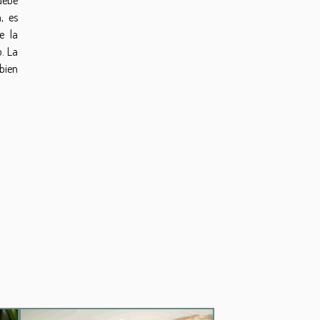
, es
e la
o. La
bien