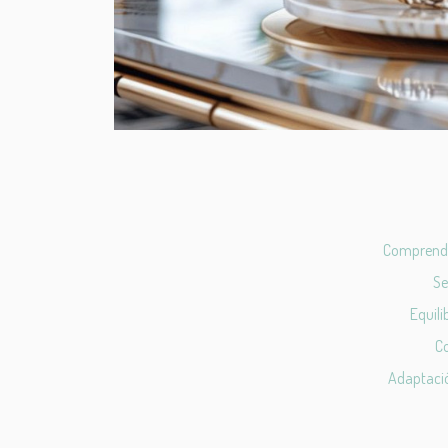
Comprender
Se
Equili
Co
Adaptació