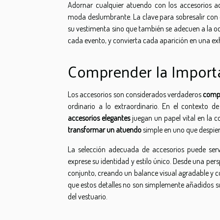
Adornar cualquier atuendo con los accesorios 
moda deslumbrante. La clave para sobresalir con 
su vestimenta sino que también se adecuen a la o
cada evento, y convierta cada aparición en una exh
Comprender la Importa
Los accesorios son considerados verdaderos
comp
ordinario a lo extraordinario. En el contexto 
accesorios elegantes
juegan un papel vital en la c
transformar un atuendo
simple en uno que despier
La selección adecuada de accesorios puede se
exprese su identidad y estilo único. Desde una pers
conjunto, creando un balance visual agradable y c
que estos detalles no son simplemente añadidos sup
del vestuario.