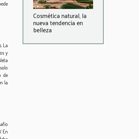
uede
Cosmética natural, la
nueva tendencia en
belleza
. La
os y
leta
solo
o de
n la
afío
l
. En
 debe