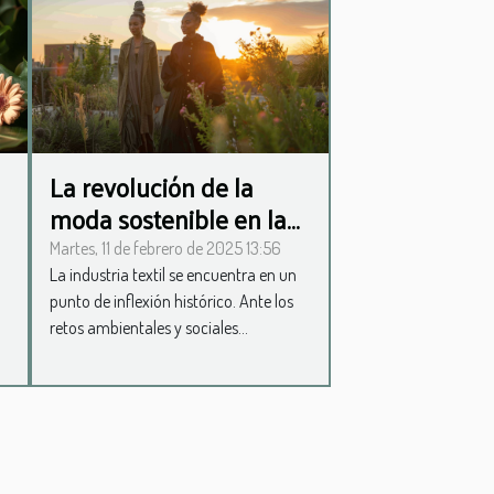
La revolución de la
moda sostenible en la
industria textil
Martes, 11 de febrero de 2025 13:56
La industria textil se encuentra en un
punto de inflexión histórico. Ante los
retos ambientales y sociales...