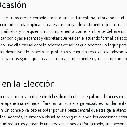
Ocasión
puede transformar completamente una indumentaria, otorgándole el 
ección adecuada implica considerar el código de vestimenta, que actúa 
s, pañuelos y cualquier otro complemento con el ambiente del evento.
tar por joyas elegantes y discretas que realcen el atuendo formal, tales
lado, una cita casual admite adornos versátiles que aporten un toque per
j deportivo. Un experto en protocolo y etiqueta resaltaría la relevanci
enta para asegurar que los accesorios complementen y no compitan co
 en la Elección
 evento no solo depende del estilo o el color; el equilibrio de accesorios
 apariencia refinada. Para evitar sobrecarga visual, es fundamenta
n. Un consejo valioso es optar por una pieza central que atraiga la atenc
os. Además, la armonía visual se consigue cuando los accesorios está
os puntos fuertes y creando una imagen cohesiva. Por ejemplo, una person